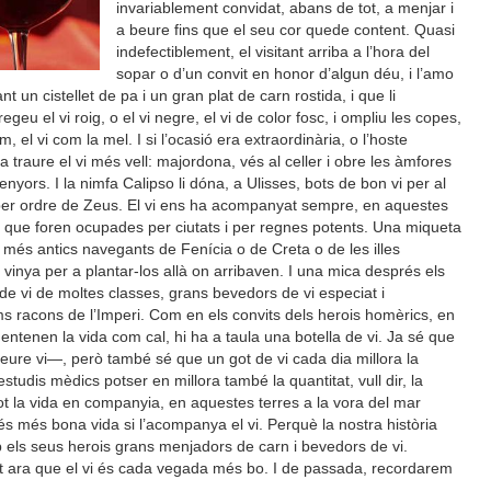
invariablement convidat, abans de tot, a menjar i
a beure fins que el seu cor quede content. Quasi
indefectiblement, el visitant arriba a l’hora del
sopar o d’un convit en honor d’algun déu, i l’amo
 un cistellet de pa i un gran plat de carn rostida, i que li
geu el vi roig, o el vi negre, el vi de color fosc, i ompliu les copes,
, el vi com la mel. I si l’ocasió era extraordinària, o l’hoste
 traure el vi més vell: majordona, vés al celler i obre les àmfores
nyors. I la nimfa Calipso li dóna, a Ulisses, bots de bon vi per al
r per ordre de Zeus. El vi ens ha acompanyat sempre, en aquestes
ot que foren ocupades per ciutats i per regnes potents. Una miqueta
s més antics navegants de Fenícia o de Creta o de les illes
vinya per a plantar-los allà on arribaven. I una mica després els
e vi de moltes classes, grans bevedors de vi especiat i
tims racons de l’Imperi. Com en els convits dels herois homèrics, en
entenen la vida com cal, hi ha a taula una botella de vi. Ja sé que
ure vi—, però també sé que un got de vi cada dia millora la
estudis mèdics potser en millora també la quantitat, vull dir, la
etot la vida en companyia, en aquestes terres a la vora del mar
és més bona vida si l’acompanya el vi. Perquè la nostra història
els seus herois grans menjadors de carn i bevedors de vi.
 ara que el vi és cada vegada més bo. I de passada, recordarem