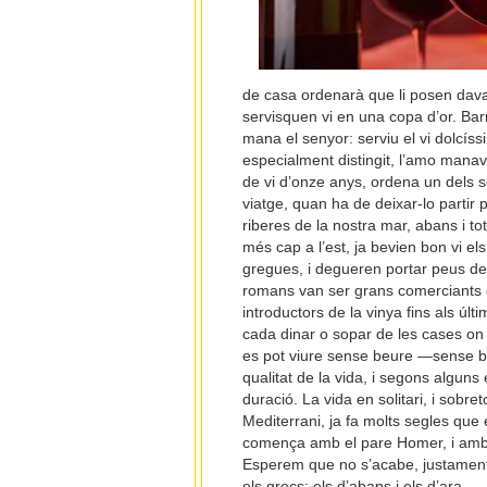
de casa ordenarà que li posen davant
servisquen vi en una copa d’or. Barre
mana el senyor: serviu el vi dolcíssim
especialment distingit, l’amo manava
de vi d’onze anys, ordena un dels se
viatge, quan ha de deixar-lo parti
riberes de la nostra mar, abans i t
més cap a l’est, ja bevien bon vi el
gregues, i degueren portar peus de 
romans van ser grans comerciants d
introductors de la vinya fins als úl
cada dinar o sopar de les cases on 
es pot viure sense beure —sense be
qualitat de la vida, i segons alguns 
duració. La vida en solitari, i sobr
Mediterrani, ja fa molts segles que 
comença amb el pare Homer, i amb 
Esperem que no s’acabe, justament
els grecs: els d’abans i els d’ara.