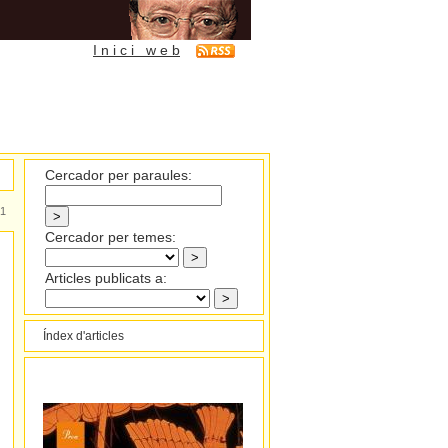
I n i c i w e b
Cercador per paraules:
1
Cercador per temes:
Articles publicats a:
Índex d'articles