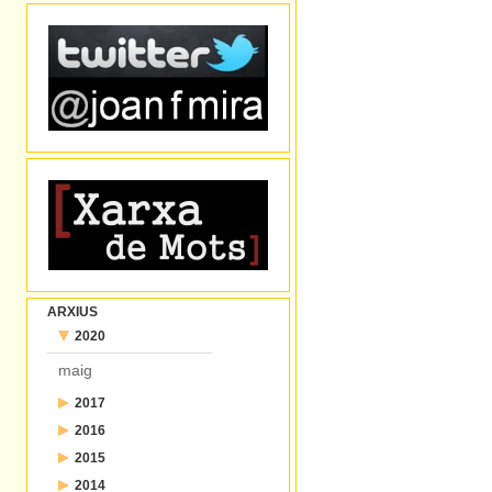
ARXIUS
2020
maig
2017
2016
juliol
2015
desembre
juny
2014