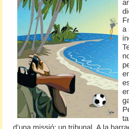
a
di
F
a 
in
Te
n
pe
en
e
en
g
Pe
t
d’una missió: un tribunal. A la barr