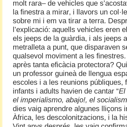
molt rara– de vehicles que s’acosta
la finestra a mirar, i llavors un col·
sobre mi i em va tirar a terra. Despr
l’explicació: aquells vehicles eren e
els jeeps de la guàrdia, i als jeeps
metralleta a punt, que disparaven s
qualsevol moviment a les finestres
après tanta eficàcia protectora? Qui
un professor guineà de llengua espa
escoles i a les reunions públiques,
infants i adults havien de cantar “
El
el imperialismo, abajo!, el socialism
dies vaig aprendre algunes lliçons 
Àfrica, les descolonitzacions, i la hi
Vint anys després, les vaig confirma