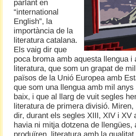
parlant en
“international
English”, la
importància de la
literatura catalana.
Els vaig dir que
poca broma amb aquesta llengua i
literatura, que som un grapat de mi
països de la Unió Europea amb Estat 
que som una llengua amb mil anys d
baix, i que al llarg de vuit segles h
literatura de primera divisió. Miren,
dir, durant els segles XIII, XIV i XV
havia ni mitja dotzena de llengües, a
produïren literatura amb la qualitat 