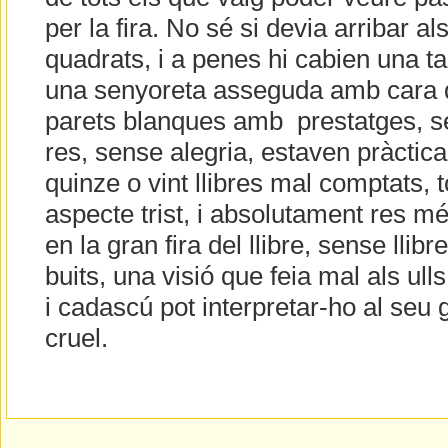
per la fira. No sé si devia arribar al
quadrats, i a penes hi cabien una tau
una senyoreta asseguda amb cara d
parets blanques amb prestatges, se
res, sense alegria, estaven pràcti
quinze o vint llibres mal comptats, 
aspecte trist, i absolutament res m
en la gran fira del llibre, sense llib
buits, una visió que feia mal als ull
i cadascú pot interpretar-ho al seu g
cruel.