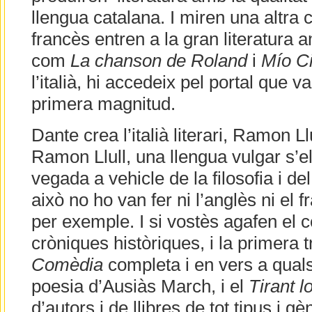
llengua catalana. I miren una altra c
francès entren a la gran literatura
com
La chanson de Roland
i
Mío C
l’italià, hi accedeix pel portal que v
primera magnitud.
Dante crea l’italià literari, Ramon Ll
Ramon Llull, una llengua vulgar s’e
vegada a vehicle de la filosofia i de
això no ho van fer ni l’anglès ni el 
per exemple. I si vostès agafen el c
cròniques històriques, i la primera 
Comèdia
completa i en vers a qualse
poesia d’Ausiàs March, i el
Tirant l
d’autors i de llibres de tot tipus i gè