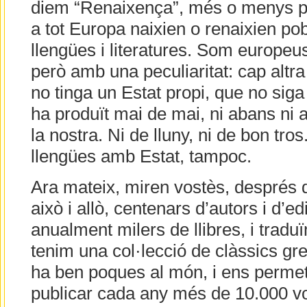
diem “Renaixença”, més o menys p
a tot Europa naixien o renaixien po
llengües i literatures. Som europeus
però amb una peculiaritat: cap alt
no tinga un Estat propi, que no siga
ha produït mai de mai, ni abans ni a
la nostra. Ni de lluny, ni de bon tros
llengües amb Estat, tampoc.
Ara mateix, miren vostès, després d
això i allò, centenars d’autors i d’e
anualment milers de llibres, i tradu
tenim una col·lecció de clàssics grec
ha ben poques al món, i ens perme
publicar cada any més de 10.000 v