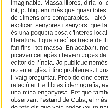
imaginable. Massa llibres, diria jo
tot, publiquem més que quasi totes
de dimensions comparables. I això é
explicar, senyores i senyors: que la
és una poqueta cosa d’interès local
literatura. I que si ací es tracta de l
fan fins i tot massa. En acabant, me
picaven canapès i bevien copes de
editor de l’Índia. Jo publique només
no en anglès, i tinc problemes. I qu
li vaig preguntar. Prop de cinc-cent
relació entre llibres i demografia, e
una mica enganyosa. Fet que també
observant l’estand de Cuba, el més 
de tots els que vaig poder veure pa