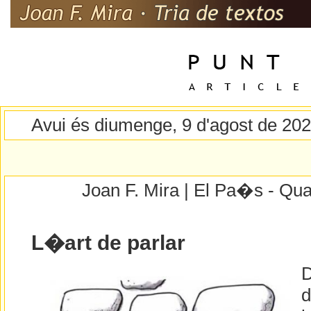
Avui és diumenge, 9 d'agost de 20
Joan F. Mira | El Pa�s - Qua
L�art de parlar
D
d