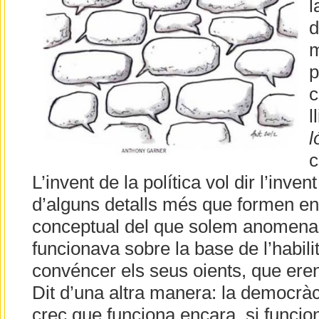
l
d
m
p
c
l
l
c
L’invent de la política vol dir l’inven
d’alguns detalls més que formen en
conceptual del que solem anomenar
funcionava sobre la base de l’habili
convéncer els seus oients, que eren
Dit d’una altra manera: la democràc
crec que funciona encara, si funcio