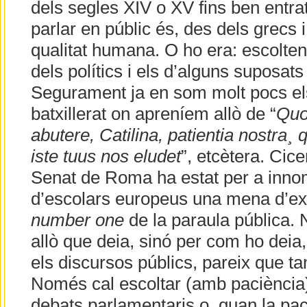
dels segles XIV o XV fins ben entra
parlar en públic és, des dels grecs 
qualitat humana. O ho era: escolten
dels polítics i els d’alguns suposats
Segurament ja en som molt pocs el
batxillerat on apreníem allò de “
Quo
abutere, Catilina, patientia nostra¸
iste tuus nos eludet
”, etcètera. Cic
Senat de Roma ha estat per a inno
d’escolars europeus una mena d’e
number one
de la paraula pública.
allò que deia, sinó per com ho deia, pe
els discursos públics, pareix que t
Només cal escoltar (amb paciència
debats parlamentaris o, quan la pa