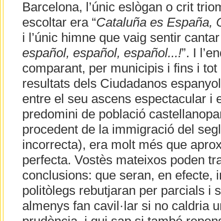
Barcelona, l’únic eslògan o crit trio
escoltar era “
Cataluña es España, 
i l’únic himne que vaig sentir cantar
español, español, español...!
”. I l’
comparant, per municipis i fins i tot 
resultats dels Ciudadanos espanyols
entre el seu ascens espectacular i 
predomini de població castellanoparl
procedent de la immigració del segl
incorrecta), era molt més que apro
perfecta. Vostès mateixos poden tra
conclusions: que seran, en efecte, i
politòlegs rebutjaran per parcials i 
almenys fan cavil·lar si no caldria 