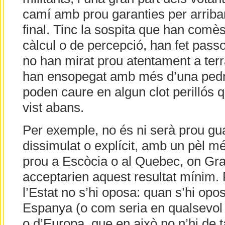
camí amb prou garanties per arriba
final. Tinc la sospita que han comè
càlcul o de percepció, han fet passo
no han mirat prou atentament a terr
han ensopegat amb més d’una pedra 
poden caure en algun clot perillós 
vist abans.
Per exemple, no és ni serà prou gua
dissimulat o explícit, amb un pèl m
prou a Escòcia o al Quebec, on Gr
acceptarien aquest resultat mínim.
l’Estat no s’hi oposa: quan s’hi opo
Espanya (o com seria en qualsevol 
o d’Europa, que en això no n’hi de