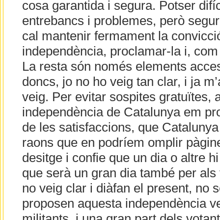
cosa garantida i segura. Potser difí
entrebancs i problemes, però segur
cal mantenir fermament la convicció,
independència, proclamar-la i, com q
La resta són només elements accesso
doncs, jo no ho veig tan clar, i ja m
veig. Per evitar sospites gratuïtes, 
independència de Catalunya em pro
de les satisfaccions, que Catalunya 
raons que en podríem omplir pàgine
desitge i confie que un dia o altre hi a
que serà un gran dia també per als 
no veig clar i diàfan el present, no s
proposen aquesta independència vel
militants, i una gran part dels votan