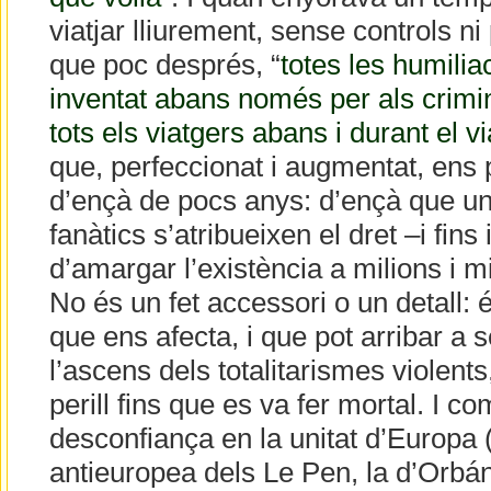
viatjar lliurement, sense controls n
que poc després, “
totes les humilia
inventat abans només per als crimina
tots els viatgers abans i durant el v
que, perfeccionat i augmentat, ens 
d’ençà de pocs anys: d’ençà que un
fanàtics s’atribueixen el dret –i fins 
d’amargar l’existència a milions i m
No és un fet accessori o un detall:
que ens afecta, i que pot arribar a
l’ascens dels totalitarismes violent
perill fins que es va fer mortal. I 
desconfiança en la unitat d’Europa (l
antieuropea dels Le Pen, la d’Orbán