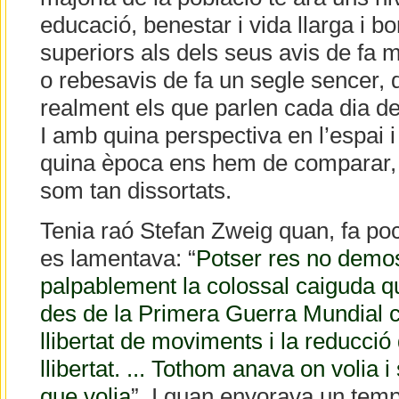
educació, benestar i vida llarga i bo
superiors als dels seus avis de fa m
o rebesavis de fa un segle sencer, 
realment els que parlen cada dia del
I amb quina perspectiva en l’espai
quina època ens hem de comparar,
som tan dissortats.
Tenia raó Stefan Zweig quan, fa po
es lamentava: “
Potser res no demo
palpablement la colossal caiguda q
des de la Primera Guerra Mundial co
llibertat de moviments i la reducció 
llibertat. ... Tothom anava on volia 
que volia
”. I quan enyorava un tem