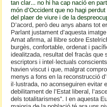
tan clar... no hi ha cap nació en part
món d’Occident que no hagi perdut
del plaer de viure i de la despreocu
D’acord, però deu anys abans tot er
Parlant justament d’aquesta imatge 
Amat afirma, al llibre sobre Estelric
burgès, confortable, ordenat i pacífi
idealitzada, resultat del fracàs que 
escriptors i intel·lectuals conscient
havien viscut i que, malgrat compr
menys a fons en la reconstrucció d
il·lustrada, no aconseguiren evitar 
debilitament de l’Estat liberal, l’asc
dels totalitarismes”. I en aquesta 
majoria de la població té ara uns niv