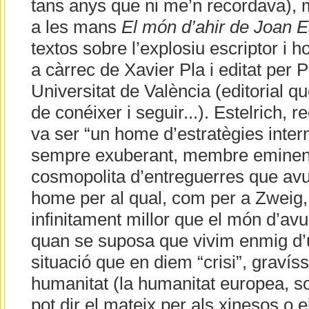
tans anys que ni me’n recordava), 
a les mans
El món d’ahir de Joan E
textos sobre l’explosiu escriptor i 
a càrrec de Xavier Pla i editat per 
Universitat de València (editorial qu
de conéixer i seguir...). Estelrich, r
va ser “un home d’estratègies intern
sempre exuberant, membre eminent 
cosmopolita d’entreguerres que avui
home per al qual, com per a Zweig, 
infinitament millor que el món d’avu
quan se suposa que vivim enmig d’
situació que en diem “crisi”, gravís
humanitat (la humanitat europea, so
pot dir el mateix per als xinesos o el