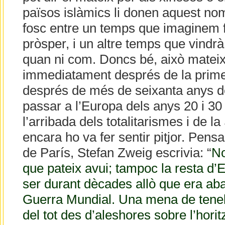
països islàmics li donen aquest nom..
fosc entre un temps que imaginem f
pròsper, i un altre temps que vindr
quan ni com. Doncs bé, això matei
immediatament després de la prim
després de més de seixanta anys d
passar a l’Europa dels anys 20 i 30 
l’arribada dels totalitarismes i de 
encara ho va fer sentir pitjor. Pens
de París, Stefan Zweig escrivia: “
No
que pateix avui; tampoc la resta d’
ser durant dècades allò que era ab
Guerra Mundial. Una mena de teneb
del tot des d’aleshores sobre l’hor