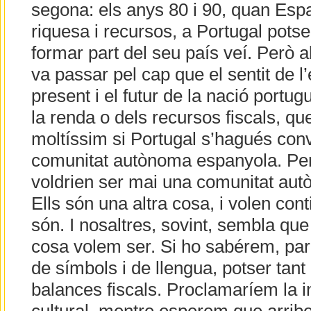
segona: els anys 80 i 90, quan Esp
riquesa i recursos, a Portugal potse
formar part del seu país veí. Però 
va passar pel cap que el sentit de l’e
present i el futur de la nació port
la renda o dels recursos fiscals, q
moltíssim si Portugal s’hagués conv
comunitat autònoma espanyola. Però
voldrien ser mai una comunitat au
Ells són una altra cosa, i volen cont
són. I nosaltres, sovint, sembla q
cosa volem ser. Si ho sabérem, par
de símbols i de llengua, potser tant
balances fiscals. Proclamaríem la 