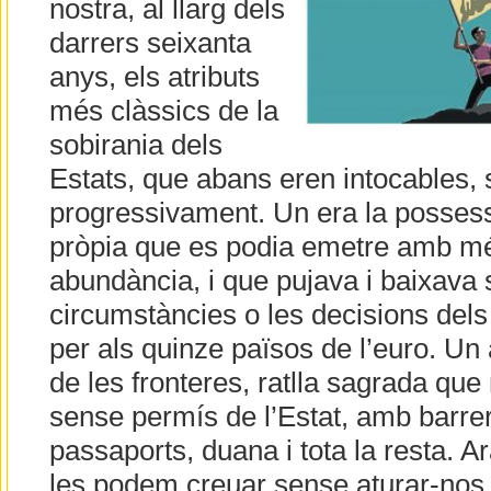
nostra, al llarg dels
darrers seixanta
anys, els atributs
més clàssics de la
sobirania dels
Estats, que abans eren intocables, 
progressivament. Un era la posses
pròpia que es podia emetre amb m
abundància, i que pujava i baixava
circumstàncies o les decisions dels
per als quinze països de l’euro. Un 
de les fronteres, ratlla sagrada qu
sense permís de l’Estat, amb barrer
passaports, duana i tota la resta. A
les podem creuar sense aturar-nos. 