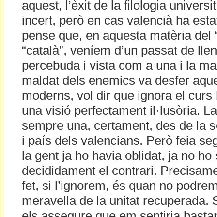
aquest, l’èxit de la filologia universit
incert, però en cas valencià ha esta
pense que, en aquesta matèria del “
“català”, veníem d’un passat de ll
percebuda i vista com a una i la ma
maldat dels enemics va desfer aqu
moderns, vol dir que ignora el curs 
una visió perfectament il·lusòria. L
sempre una, certament, des de la s
i país dels valencians. Però feia s
la gent ja ho havia oblidat, ja no h
decididament el contrari. Precisam
fet, si l’ignorem, és quan no podre
meravella de la unitat recuperada. Si
els assegure que em sentiria basta