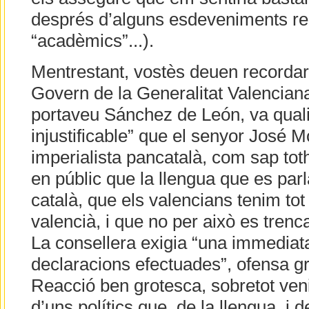
després d’alguns esdeveniments r
“acadèmics”...).
Mentrestant, vostès deuen recordar 
Govern de la Generalitat Valenciana
portaveu Sánchez de León, va qualifi
injustificable” que el senyor José Mo
imperialista pancatalà, com sap to
en públic que la llengua que es parl
català, que els valencians tenim tot
valencià, i que no per això es trenca
La consellera exigia “una immediata 
declaracions efectuades”, ofensa gr
Reacció ben grotesca, sobretot veni
d’uns polítics que, de la llengua, i 