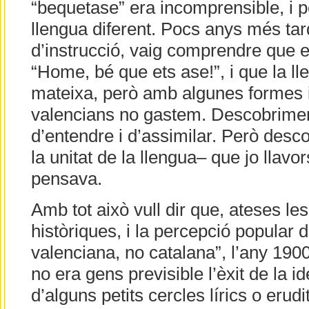
“bequetase” era incomprensible, i p
llengua diferent. Pocs anys més ta
d’instrucció, vaig comprendre que e
“Home, bé que ets ase!”, i que la ll
mateixa, però amb algunes formes i
valencians no gastem. Descobriment
d’entendre i d’assimilar. Però desc
la unitat de la llengua– que jo llavo
pensava.
Amb tot això vull dir que, ateses le
històriques, i la percepció popular 
valenciana, no catalana”, l’any 190
no era gens previsible l’èxit de la id
d’alguns petits cercles lírics o eru