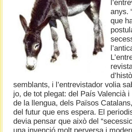
l’entr
anys. 
que ha
postul
secess
l’anti
L’entr
revist
d’hist
semblants, i l’entrevistador volia 
jo, de tot plegat: del País Valencià 
de la llengua, dels Països Catalans
del futur que ens espera. El periodi
devia pensar que això del “secessio
una invenció molt perversa i moder