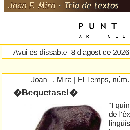
Avui és dissabte, 8 d'agost de 2026
Joan F. Mira | El Temps, núm
�Bequetase!�
“I qui
de l’è
lingüí