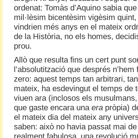
ordenat: Tomàs d’Aquino sabia que 
mil·lèsim bicentèsim vigèsim quint,
vindrien més anys en el mateix ordr
de la Història, no els homes, decidi
prou.
Allò que resulta fins un cert punt s
l’absolutització que després n’hem f
zero: aquest temps tan arbitrari, tan
mateix, ha esdevingut el temps de t
viuen ara (inclosos els musulmans, 
que gaste encara una
era
pròpia) de
el mateix dia del mateix any univer
saben: això no havia passat mai de
realment fabulosa, una revolució m