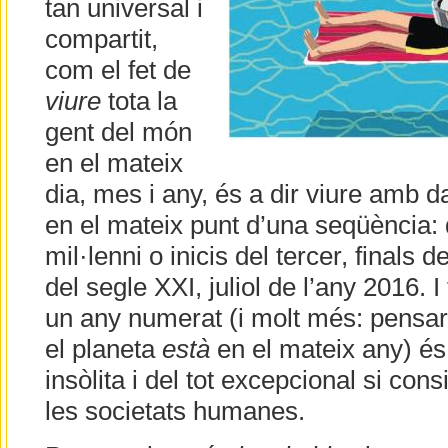
tan universal i
compartit,
com el fet de
viure
tota la
gent del món
en el mateix
dia, mes i any, és a dir viure amb d
en el mateix punt d’una seqüència: 
mil·lenni o inicis del tercer, finals 
del segle XXI, juliol de l’any 2016. 
un any numerat (i molt més: pensa
el planeta
està
en el mateix any) és
insòlita i del tot excepcional si con
les societats humanes.