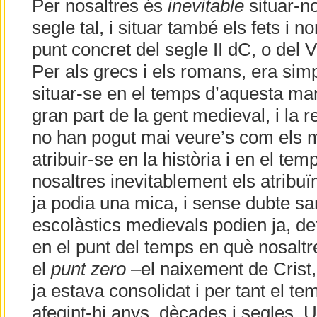
Per nosaltres és
inevitable
situar-no
segle tal, i situar també els fets i 
punt concret del segle II dC, o del 
Per als grecs i els romans, era si
situar-se en el temps d’aquesta mane
gran part de la gent medieval, i la r
no han pogut mai veure’s com els m
atribuir-se en la història i en el tem
nosaltres inevitablement els atribuï
ja podia una mica, i sense dubte sa
escolàstics medievals podien ja, de
en el punt del temps en què nosalt
el
punt zero
–el naixement de Crist
ja estava consolidat i per tant el tem
afegint-hi anys, dècades i segles. 