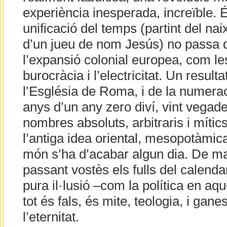
experiència inesperada, increïble. 
unificació del temps (partint del na
d’un jueu de nom Jesús) no passa d
l’expansió colonial europea, com le
burocràcia i l’electricitat. Un resulta
l’Església de Roma, i de la numerac
anys d’un any zero diví, vint vegad
nombres absoluts, arbitraris i mítics,
l’antiga idea oriental, mesopotàmic
món s’ha d’acabar algun dia. De m
passant vostès els fulls del calendar
pura il·lusió –com la política en aqu
tot és fals, és mite, teologia, i gan
l’eternitat.