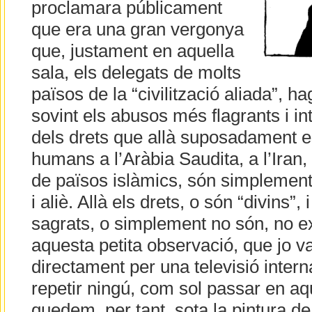
proclamara públicament
que era una gran vergonya
que, justament en aquella
sala, els delegats de molts
països de la “civilització aliada”, h
sovint els abusos més flagrants i in
dels drets que allà suposadament e
humans a l’Aràbia Saudita, a l’Iran, i
de països islàmics, són simplement
i aliè. Allà els drets, o són “divins”,
sagrats, o simplement no són, no e
aquesta petita observació, que jo va
directament per una televisió intern
repetir ningú, com sol passar en aq
quedem, per tant, sota la pintura d