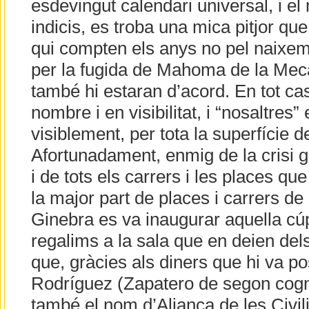
esdevingut calendari universal, i el
indicis, es troba una mica pitjor qu
qui compten els anys no pel naixem
per la fugida de Mahoma de la Meca
també hi estaran d’acord. En tot ca
nombre i en visibilitat, i “nosaltre
visiblement, per tota la superfície d
Afortunadament, enmig de la crisi g
i de tots els carrers i les places q
la major part de places i carrers de l
Ginebra es va inaugurar aquella cúp
regalims a la sala que en deien de
que, gràcies als diners que hi va po
Rodríguez (Zapatero de segon cogn
també el nom d’Aliança de les Civil