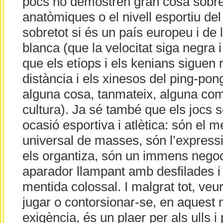
pocs no demostren gran cosa sobre 
anatòmiques o el nivell esportiu de
sobretot si és un país europeu i de 
blanca (que la velocitat siga negra 
que els etíops i els kenians siguen r
distància i els xinesos del ping-pon
alguna cosa, tanmateix, alguna com
cultura). Ja sé també que els jocs
ocasió esportiva i atlètica: són el 
universal de masses, són l’expressi
els organtiza, són un immens negoc
aparador llampant amb desfilades i f
mentida colossal. I malgrat tot, veur
jugar o contorsionar-se, en aquest 
exigència, és un plaer per als ulls i