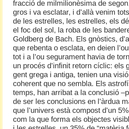
fracció de milmilionèsima de segon,
gros i va esclatar, i d’allà venim tots,
de les estrelles, les estrelles, els d
el foc del sol, la roba de les bander
Goldberg de Bach. Els gnòstics, d’a
que rebenta o esclata, en deien l’ou
tot i a l’ou segurament havia de torn
un procés d’infinit retorn cíclic: els
gent grega i antiga, tenien una vis
coherent que no sembla. Els astrofí
temps, han arribat a la conclusió –
de ser les conclusions en l’àrdua m
que l’univers està compost d’un 5% 
com la que forma els objectes visible
i les estrelles, un 35% de “matèria f