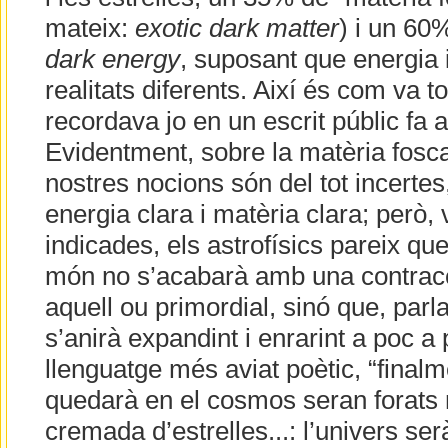
mateix:
exotic dark matter
) i un 60
dark energy
, suposant que energia 
realitats diferents. Així és com va t
recordava jo en un escrit públic fa
Evidentment, sobre la matèria fosca 
nostres nocions són del tot incertes
energia clara i matèria clara; però,
indicades, els astrofísics pareix que
món no s’acabarà amb una contracci
aquell ou primordial, sinó que, parl
s’anirà expandint i enrarint a poc a
llenguatge més aviat poètic, “finalme
quedarà en el cosmos seran forats
cremada d’estrelles...: l’univers ser